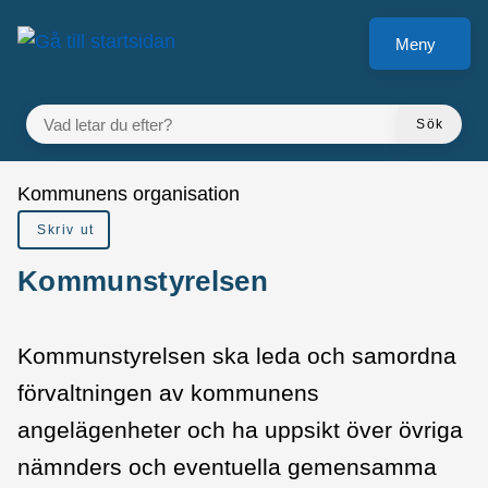
å till sidomeny
Gå till innehåll
Meny
VAD LETAR DU EFTER?
Sök
Du är här:
Kommunens organisation
Skriv ut
Kommunstyrelsen
Kommunstyrelsen ska leda och samordna
förvaltningen av kommunens
angelägenheter och ha uppsikt över övriga
nämnders och eventuella gemensamma