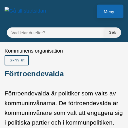
å till sidomeny
Gå till innehåll
Meny
VAD LETAR DU EFTER?
Sök
Du är här:
Kommunens organisation
Skriv ut
Förtroendevalda
Förtroendevalda är politiker som valts av
kommuninvånarna. De förtroendevalda är
kommuninvånare som valt att engagera sig
i politiska partier och i kommunpolitiken.