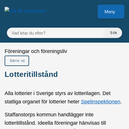
å till sidomeny
Gå till innehåll
Meny
VAD LETAR DU EFTER?
Sök
Du är här:
Föreningar och föreningsliv
Skriv ut
Lotteritillstånd
Alla lotterier i Sverige styrs av lotterilagen. Det
statliga organet för lotterier heter
Spelinspektionen
.
Staffanstorps kommun handlägger inte
lotteritillstånd. Ideella föreningar hänvisas till