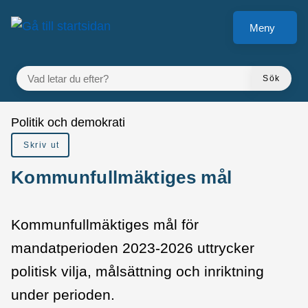
å till sidomeny
Gå till innehåll
Meny
VAD LETAR DU EFTER?
Sök
Du är här:
Politik och demokrati
Skriv ut
Kommunfullmäktiges mål
Kommunfullmäktiges mål för
mandatperioden 2023-2026 uttrycker
politisk vilja, målsättning och inriktning
under perioden.