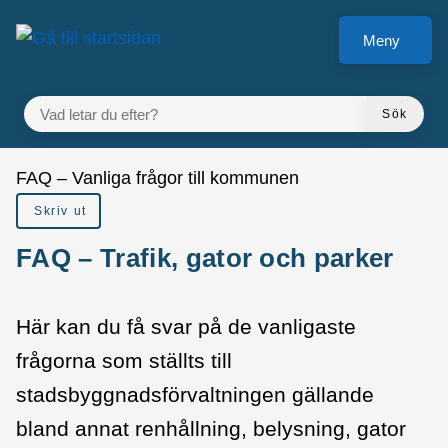
å till sidomeny
Gå till innehåll
Meny
VAD LETAR DU EFTER?
Sök
Du är här:
FAQ – Vanliga frågor till kommunen
Skriv ut
FAQ – Trafik, gator och parker
Här kan du få svar på de vanligaste
frågorna som ställts till
stadsbyggnadsförvaltningen gällande
bland annat renhållning, belysning, gator