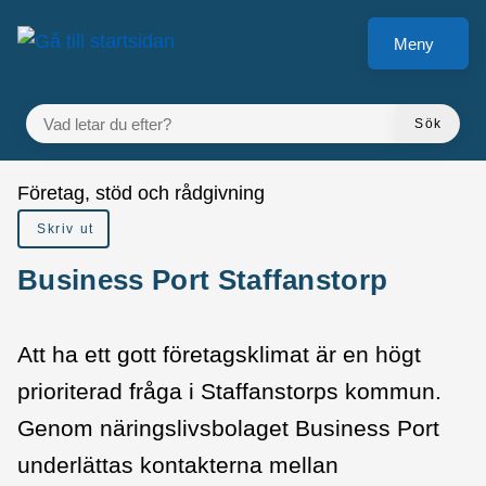
å till sidomeny
Gå till innehåll
Meny
VAD LETAR DU EFTER?
Sök
Du är här:
Företag, stöd och rådgivning
Skriv ut
Business Port Staffanstorp
Att ha ett gott företagsklimat är en högt
prioriterad fråga i Staffanstorps kommun.
Genom näringslivsbolaget Business Port
underlättas kontakterna mellan