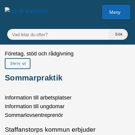
å till sidomeny
Gå till innehåll
Meny
VAD LETAR DU EFTER?
Sök
Du är här:
Företag, stöd och rådgivning
Skriv ut
Sommarpraktik
Information till arbetsplatser
Information till ungdomar
Sommarlovsentreprenör
Staffanstorps kommun erbjuder