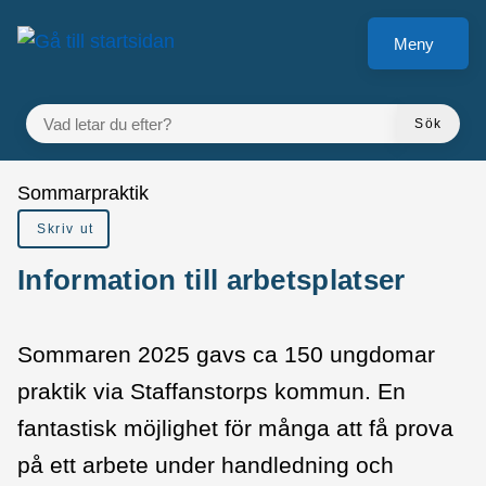
å till sidomeny
Gå till innehåll
Meny
VAD LETAR DU EFTER?
Sök
Du är här:
Sommarpraktik
Skriv ut
Information till arbetsplatser
Sommaren 2025 gavs ca 150 ungdomar
praktik via Staffanstorps kommun. En
fantastisk möjlighet för många att få prova
på ett arbete under handledning och