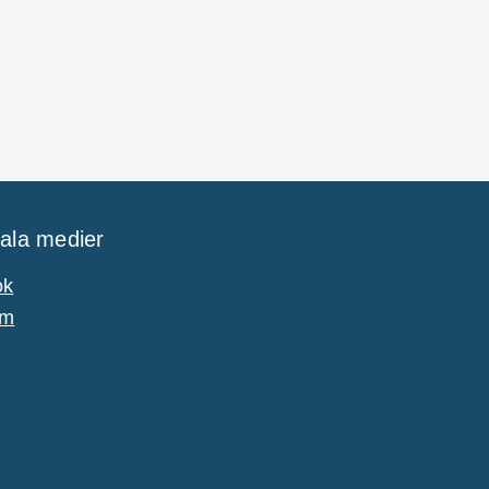
iala medier
ok
am