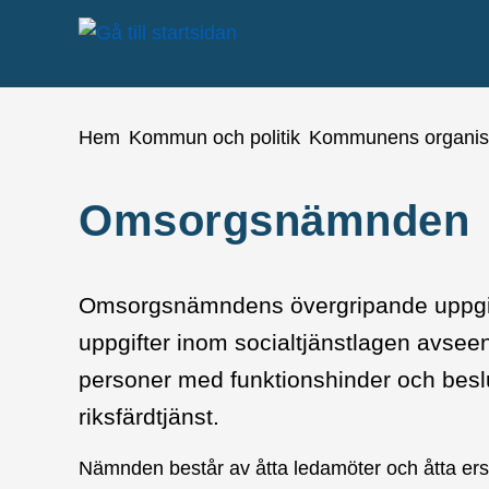
å till sidomeny
Gå till innehåll
Du är här:
Hem
Kommun och politik
Kommunens organis
Omsorgsnämnden
Omsorgsnämndens övergripande uppgift
uppgifter inom socialtjänstlagen avsee
personer med funktionshinder och besl
riksfärdtjänst.
Nämnden består av åtta ledamöter och åtta er