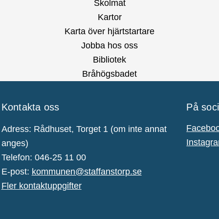
Skolmat
Kartor
Karta över hjärtstartare
Jobba hos oss
Bibliotek
Bråhögsbadet
Kontakta oss
På soc
Facebo
Adress: Rådhuset, Torget 1 (om inte annat
Instagr
anges)
Telefon: 046-25 11 00
E-post:
kommunen@staffanstorp.se
Fler kontaktuppgifter