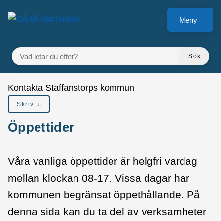
å till sidomeny
Gå till innehåll
Meny
VAD LETAR DU EFTER?
Sök
Du är här:
Kontakta Staffanstorps kommun
Skriv ut
Öppettider
Våra vanliga öppettider är helgfri vardag
mellan klockan 08-17. Vissa dagar har
kommunen begränsat öppethållande. På
denna sida kan du ta del av verksamheter