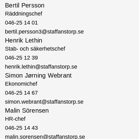
Bertil Persson
Räddningschef
046-25 14 01
bertil.persson3@staffanstorp.se
Henrik Lethin
Stab- och säkerhetschef
046-25 12 39
henrik.lethin@staffanstorp.se
Simon Jørning Webrant
Ekonomichef
046-25 14 67
simon.webrant@staffanstorp.se
Malin Sörensen
HR-chef
046-25 14 43
malin.sorensen@staffanstorp.se