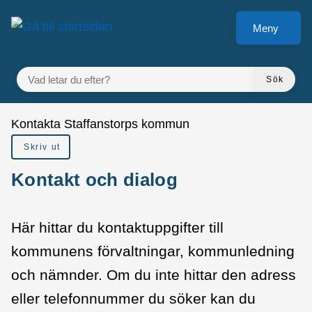
å till sidomeny
Gå till innehåll
Meny
VAD LETAR DU EFTER?
Sök
Du är här:
Kontakta Staffanstorps kommun
Skriv ut
Kontakt och dialog
Här hittar du kontaktuppgifter till
kommunens förvaltningar, kommunledning
och nämnder. Om du inte hittar den adress
eller telefonnummer du söker kan du