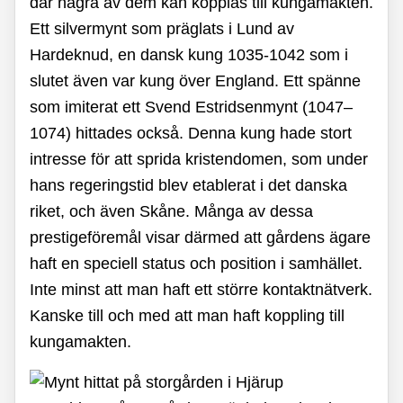
där några av dem kan kopplas till kungamakten.
Ett silvermynt som präglats i Lund av
Hardeknud, en dansk kung 1035-1042 som i
slutet även var kung över England. Ett spänne
som imiterat ett Svend Estridsenmynt (1047–
1074) hittades också. Denna kung hade stort
intresse för att sprida kristendomen, som under
hans regeringstid blev etablerat i det danska
riket, och även Skåne. Många av dessa
prestigeföremål visar därmed att gårdens ägare
haft en speciell status och position i samhället.
Inte minst att man haft ett större kontaktnätverk.
Kanske till och med att man haft koppling till
kungamakten.