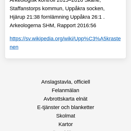
Staffanstorps kommun, Uppåkra socken,
Hjärup 21:38 fornlämning Uppåkra 26:1 .
Arkeologerna SHM, Rapport 2016:56
https://sv.wikipedia.org/wiki/Upp%C3%A5kraste
nen
Anslagstavla, officiell
Felanmälan
Avbrottskarta elnät
E-tjänster och blanketter
Skolmat
Kartor