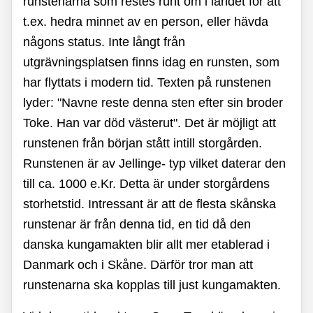
runstenarna som restes runt om i landet för att
t.ex. hedra minnet av en person, eller hävda
någons status. Inte långt från
utgrävningsplatsen finns idag en runsten, som
har flyttats i modern tid. Texten på runstenen
lyder: "Navne reste denna sten efter sin broder
Toke. Han var död västerut". Det är möjligt att
runstenen från början stått intill storgården.
Runstenen är av Jellinge- typ vilket daterar den
till ca. 1000 e.Kr. Detta är under storgårdens
storhetstid. Intressant är att de flesta skånska
runstenar är från denna tid, en tid då den
danska kungamakten blir allt mer etablerad i
Danmark och i Skåne. Därför tror man att
runstenarna ska kopplas till just kungamakten.