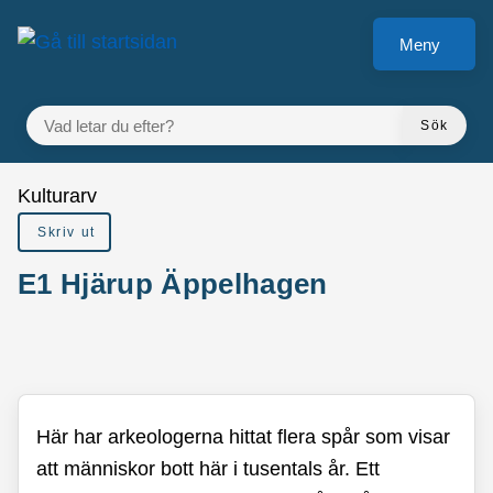
å till sidomeny
Gå till innehåll
Meny
VAD LETAR DU EFTER?
Sök
Du är här:
Kulturarv
Skriv ut
E1 Hjärup Äppelhagen
Här har arkeologerna hittat flera spår som visar
att människor bott här i tusentals år. Ett