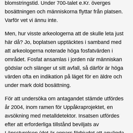
blomstringstid. Under 700-talet e.Kr. överges
bosättningen och människorna flyttar från platsen.
Varför vet vi ännu inte.
Men, hur visste arkeologerna att de skulle leta just
här då? Jo, boplatsen upptäcktes i samband med
att arkeologerna noterade höga fosfatvärden i
området. Fosfat ansamlas i jorden när människan
gödslar och slänger ut sitt avfall, så därför är höga
värden ofta en indikation på läget för en äldre och
under mark dold bosättning.
För att undersöka om antagandet stämde utfördes
år 2004, inom ramen för Uppåkraprojektet, en
avsökning med metalldetektor. Insatsen utfördes
efter att erforderliga tillstånd beviljats av
Länsstyrelsen (det är annars förbjudet att använda