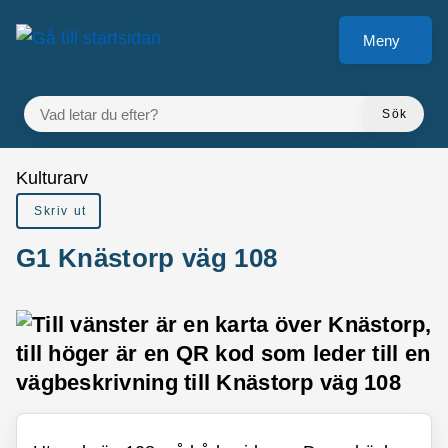
å till sidomeny
Gå till innehåll
Meny
VAD LETAR DU EFTER?
Sök
Du är här:
Kulturarv
Skriv ut
G1 Knästorp väg 108