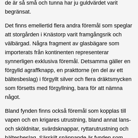
de är så små och tunna har ju guldvärdet varit
begränsat.
Det finns emellertid flera andra föremål som speglar
att storgården i Knästorp varit framgångsrik och
välbärgad. Några fragment av glasbägare som
importerats från kontinenten representerar
synnerligen exklusiva föremål. Detsamma gäller en
förgylld agraffknapp, en prakttorne (en del av ett
bältesbeslag) i förgyllt silver och flera dräktsmycken
som försetts med förgyllning, bara för att nämna
något.
Bland fynden finns också föremål som kopplas till
vapen och en krigares utrustning, bland annat lans-
och sköldnitar, svärdsknappar, ryttarutrustning och
bältesbeslag. Särskilt spännande är fynden som