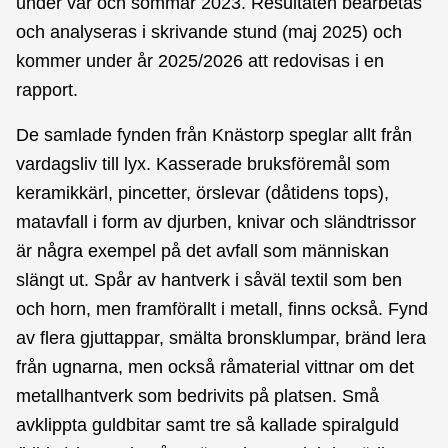
under vår och sommar 2023. Resultaten bearbetas
och analyseras i skrivande stund (maj 2025) och
kommer under år 2025/2026 att redovisas i en
rapport.
De samlade fynden från Knästorp speglar allt från
vardagsliv till lyx. Kasserade bruksföremål som
keramikkärl, pincetter, örslevar (dåtidens tops),
matavfall i form av djurben, knivar och sländtrissor
är några exempel på det avfall som människan
slängt ut. Spår av hantverk i såväl textil som ben
och horn, men framförallt i metall, finns också. Fynd
av flera gjuttappar, smälta bronsklumpar, bränd lera
från ugnarna, men också råmaterial vittnar om det
metallhantverk som bedrivits på platsen. Små
avklippta guldbitar samt tre så kallade spiralguld