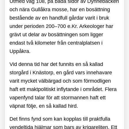
Utmed väg 108, på båda sidor av Dynnebäcken
och nära Gullåkra mosse, har en bosättning
bestående av en handfull gårdar varit i bruk
under perioden 200–700 e.Kr. Arkeologer har
grävt ut delar av bosättningen som ligger
endast två kilometer från centralplatsen i
Uppåkra.
Vid denna tid har det funnits en så kallad
storgård i Knästorp, en gård vars innehavare
varit mycket välbärgad och som förmodligen
haft ett maktpolitiskt inflytande i området. Flera
vapenfynd talar för att stormannen haft ett
väpnat följe, en så kallad hird.
Det finns fynd som kan kopplas till praktfulla
vendeltida hjälmar som bars av krigareliten. Ett