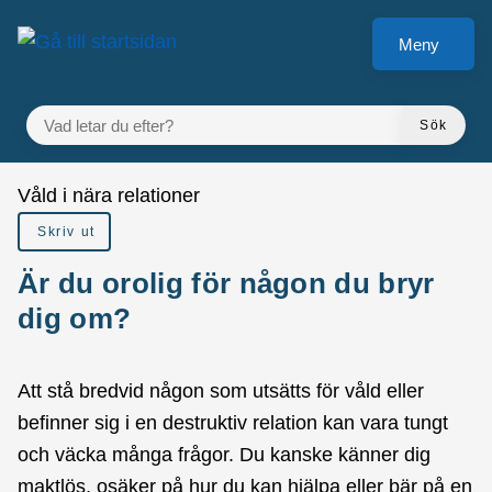
å till sidomeny
Gå till innehåll
Meny
VAD LETAR DU EFTER?
Sök
Du är här:
Våld i nära relationer
Skriv ut
Är du orolig för någon du bryr
dig om?
Att stå bredvid någon som utsätts för våld eller
befinner sig i en destruktiv relation kan vara tungt
och väcka många frågor. Du kanske känner dig
maktlös, osäker på hur du kan hjälpa eller bär på en