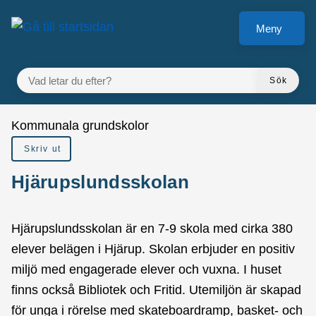
å till sidomeny
Gå till innehåll
Meny
VAD LETAR DU EFTER?
Sök
Du är här:
Kommunala grundskolor
Skriv ut
Hjärupslundsskolan
Hjärupslundsskolan är en 7-9 skola med cirka 380
elever belägen i Hjärup. Skolan erbjuder en positiv
miljö med engagerade elever och vuxna. I huset
finns också Bibliotek och Fritid. Utemiljön är skapad
för unga i rörelse med skateboardramp, basket- och