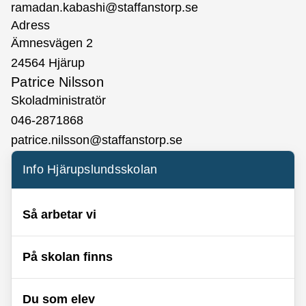
ramadan.kabashi@staffanstorp.se
Adress
Ämnesvägen 2
24564 Hjärup
Patrice Nilsson
Skoladministratör
046-2871868
patrice.nilsson@staffanstorp.se
Info Hjärupslundsskolan
Så arbetar vi
På skolan finns
Du som elev