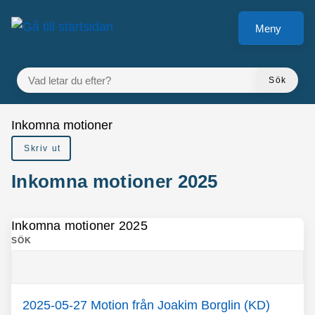
å till sidomeny
Gå till innehåll
Meny
VAD LETAR DU EFTER?
Sök
Du är här:
Inkomna motioner
Skriv ut
Inkomna motioner 2025
Inkomna motioner 2025
SÖK
2025-05-27 Motion från Joakim Borglin (KD)