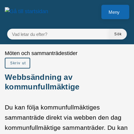
å till sidomeny
Gå till innehåll
Meny
VAD LETAR DU EFTER?
Sök
Du är här:
Möten och sammanträdestider
Skriv ut
Webbsändning av
kommunfullmäktige
Du kan följa kommunfullmäktiges
sammanträde direkt via webben den dag
kommunfullmäktige sammanträder. Du kan